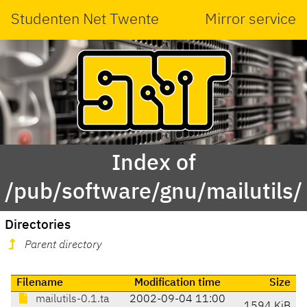
Studenten Net Twente
Mirror service
Index of
/pub/software/gnu/mailutils/
Directories
Parent directory
Filename
Modification time
Size
mailutils-0.1.ta
2002-09-04 11:00
1594 KiB