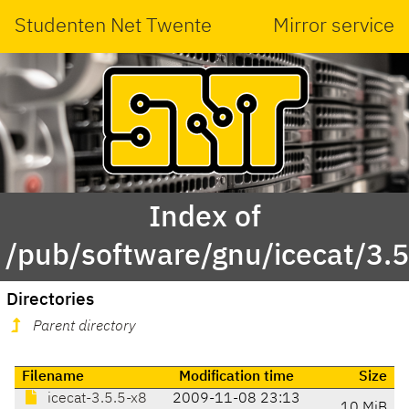
Studenten Net Twente
Mirror service
Index of
/pub/software/gnu/icecat/3.5
Directories
Parent directory
Filename
Modification time
Size
icecat-3.5.5-x8
2009-11-08 23:13
10 MiB