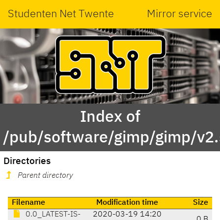
Studenten Net Twente
Mirror service
Index of
/pub/software/gimp/gimp/v2.
Directories
Parent directory
Filename
Modification time
Size
0.0_LATEST-IS-
2020-03-19 14:20
0 B