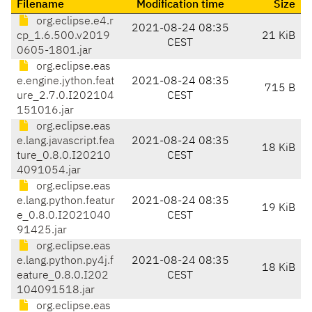
Filename
Modification time
Size
org.eclipse.e4.r
2021-08-24 08:35
cp_1.6.500.v2019
21 KiB
CEST
0605-1801.jar
org.eclipse.eas
e.engine.jython.feat
2021-08-24 08:35
715 B
ure_2.7.0.I202104
CEST
151016.jar
org.eclipse.eas
e.lang.javascript.fea
2021-08-24 08:35
18 KiB
ture_0.8.0.I20210
CEST
4091054.jar
org.eclipse.eas
e.lang.python.featur
2021-08-24 08:35
19 KiB
e_0.8.0.I2021040
CEST
91425.jar
org.eclipse.eas
e.lang.python.py4j.f
2021-08-24 08:35
18 KiB
eature_0.8.0.I202
CEST
104091518.jar
org.eclipse.eas