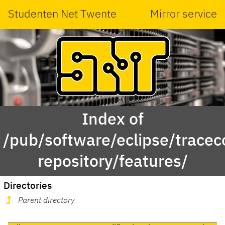
Studenten Net Twente
Mirror service
Index of
/pub/software/eclipse/trace
repository/features/
Directories
Parent directory