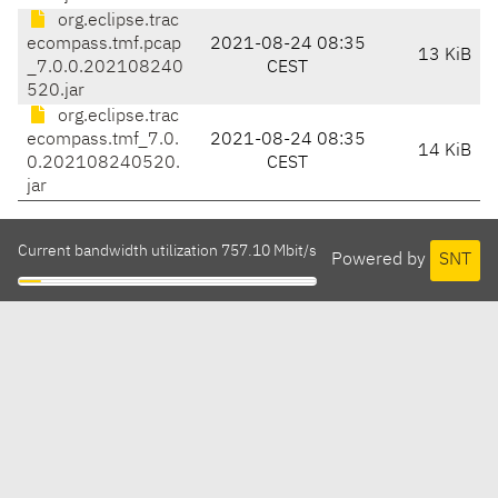
org.eclipse.trac
ecompass.tmf.pcap
2021-08-24 08:35
13 KiB
_7.0.0.202108240
CEST
520.jar
org.eclipse.trac
ecompass.tmf_7.0.
2021-08-24 08:35
14 KiB
0.202108240520.
CEST
jar
Current bandwidth utilization 757.10 Mbit/s
Powered by
SNT