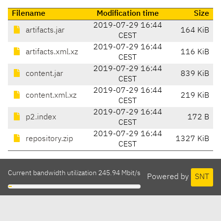
Filename
Modification time
Size
2019-07-29 16:44
artifacts.jar
164 KiB
CEST
2019-07-29 16:44
artifacts.xml.xz
116 KiB
CEST
2019-07-29 16:44
content.jar
839 KiB
CEST
2019-07-29 16:44
content.xml.xz
219 KiB
CEST
2019-07-29 16:44
p2.index
172 B
CEST
2019-07-29 16:44
repository.zip
1327 KiB
CEST
Current bandwidth utilization 245.94 Mbit/s
Powered by
SNT