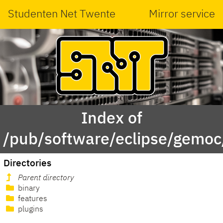
Studenten Net Twente
Mirror service
Index of
/pub/software/eclipse/gemoc
Directories
Parent directory
binary
features
plugins