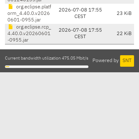
601240135.jar
org.eclipse.platf
2026-07-08 17:55
orm_4.40.0.v2026
23 KiB
CEST
0601-0955.jar
org.eclipse.rcp_
2026-07-08 17:55
4.40.0.v20260601
22 KiB
CEST
-0955.jar
Current bandwidth utilization 475.05 Mbit/s
Powered by
SNT