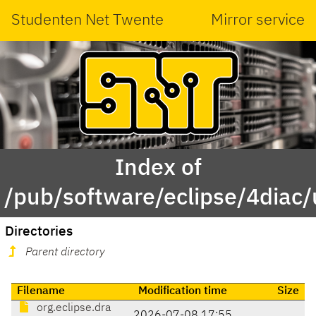
Studenten Net Twente
Mirror service
Index of
/pub/software/eclipse/4diac/
Directories
Parent directory
Filename
Modification time
Size
org.eclipse.dra
2026-07-08 17:55