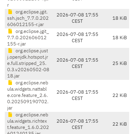
r
org.eclipse.jgit.
2026-07-08 17:55
ssh.jsch_7.7.0.202
18 KiB
CEST
606012155-r.jar
org.eclipse.jgit_
2026-07-08 17:55
7.7.0.202606012
18 KiB
CEST
155-r.jar
org.eclipse.just
j.openjdk.hotspot.jr
2026-07-08 17:55
e.full.stripped_25.
25 KiB
CEST
0.3.v20260502-08
18.jar
org.eclipse.neb
ula.widgets.nattabl
2026-07-08 17:55
e.core.feature_2.6.
22 KiB
CEST
0.202509190702.
jar
org.eclipse.neb
ula.widgets.richtex
2026-07-08 17:55
22 KiB
t.feature_1.6.0.202
CEST