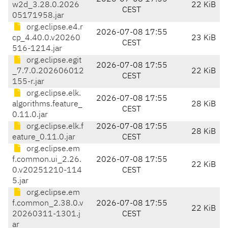
w2d_3.28.0.2026
22 KiB
CEST
05171958.jar
org.eclipse.e4.r
2026-07-08 17:55
cp_4.40.0.v20260
23 KiB
CEST
516-1214.jar
org.eclipse.egit
2026-07-08 17:55
_7.7.0.202606012
22 KiB
CEST
155-r.jar
org.eclipse.elk.
2026-07-08 17:55
algorithms.feature_
28 KiB
CEST
0.11.0.jar
org.eclipse.elk.f
2026-07-08 17:55
28 KiB
eature_0.11.0.jar
CEST
org.eclipse.em
f.common.ui_2.26.
2026-07-08 17:55
22 KiB
0.v20251210-114
CEST
5.jar
org.eclipse.em
f.common_2.38.0.v
2026-07-08 17:55
22 KiB
20260311-1301.j
CEST
ar