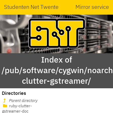
Studenten Net Twente
Mirror service
Index of
/pub/software/cygwin/noarch
clutter-gstreamer/
Directories
Parent directory
ruby-clutter-
gstreamer-doc