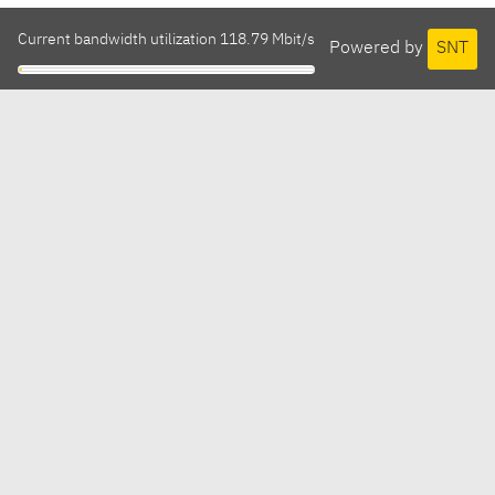
Current bandwidth utilization 118.79 Mbit/s
Powered by
SNT