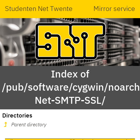
Studenten Net Twente
Mirror service
Index of
/pub/software/cygwin/noarch
Net-SMTP-SSL/
Directories
Parent directory