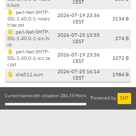
CEST
h.hint
perl-Net-SMTP-
2026-07-19 23:36
SSL-1.40.0-1-noarc
3134 B
CEST
h.tar.zst
perl-Net-SMTP-
2026-07-25 15:55
SSL-1.40.0-1-src.hi
274 B
CEST
nt
perl-Net-SMTP-
2026-07-19 23:36
SSL-1.40.0-1-src.ta
3272 B
CEST
r.zst
2026-07-25 16:14
sha512.sum
1984 B
CEST
Current bandwidth utilization 284.33 Mbit/s
Powered by
SNT