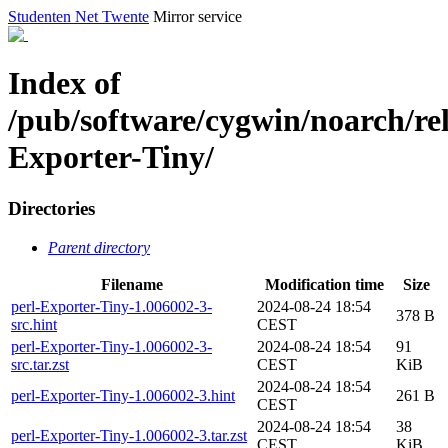
Studenten Net Twente
Mirror service
Index of
/pub/software/cygwin/noarch/rel
Exporter-Tiny/
Directories
Parent directory
Filename
Modification time
Size
perl-Exporter-Tiny-1.006002-3-
2024-08-24 18:54
378 B
src.hint
CEST
perl-Exporter-Tiny-1.006002-3-
2024-08-24 18:54
91
src.tar.zst
CEST
KiB
2024-08-24 18:54
perl-Exporter-Tiny-1.006002-3.hint
261 B
CEST
2024-08-24 18:54
38
perl-Exporter-Tiny-1.006002-3.tar.zst
CEST
KiB