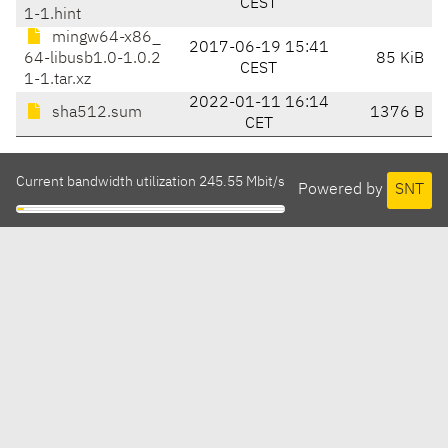
CEST
1-1.hint
mingw64-x86_
2017-06-19 15:41
64-libusb1.0-1.0.2
85 KiB
CEST
1-1.tar.xz
2022-01-11 16:14
sha512.sum
1376 B
CET
Current bandwidth utilization 245.55 Mbit/s
Powered by
SNT