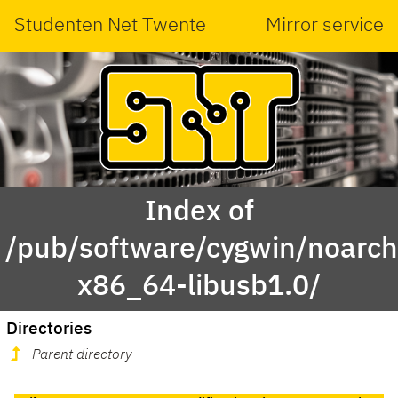
Studenten Net Twente
Mirror service
Index of
/pub/software/cygwin/noarc
x86_64-libusb1.0/
Directories
Parent directory