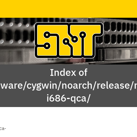
Index of
tware/cygwin/noarch/release
i686-qca/
ca-