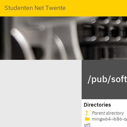
Studenten Net Twente
/pub/sof
Directories
Parent directory
mingw64-i686-q
qt5