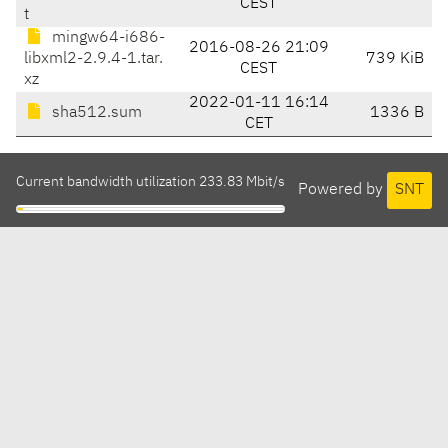
CEST
t
mingw64-i686-
2016-08-26 21:09
libxml2-2.9.4-1.tar.
739 KiB
CEST
xz
2022-01-11 16:14
sha512.sum
1336 B
CET
Current bandwidth utilization 233.83 Mbit/s
Powered by
SNT