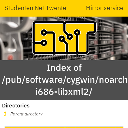
Studenten Net Twente
Mirror service
Index of
/pub/software/cygwin/noarc
i686-libxml2/
Directories
Parent directory