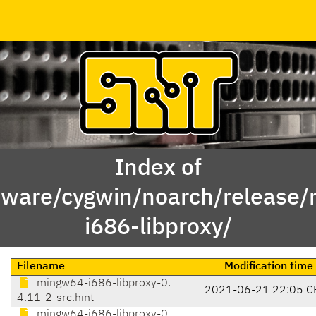
Index of
tware/cygwin/noarch/release
i686-libproxy/
Filename
Modification time
mingw64-i686-libproxy-0.
2021-06-21 22:05 C
4.11-2-src.hint
mingw64-i686-libproxy-0.