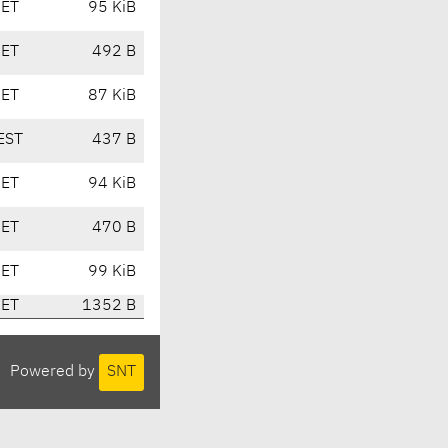
CET
95 KiB
CET
492 B
CET
87 KiB
EST
437 B
CET
94 KiB
CET
470 B
CET
99 KiB
CET
1352 B
Powered by
SNT