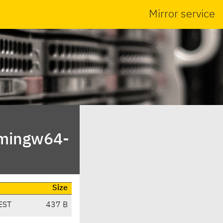
Mirror service
/mingw64-
Size
EST
437 B