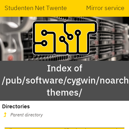
Studenten Net Twente
Mirror service
Index of
/pub/software/cygwin/noarch/
themes/
Directories
Parent directory