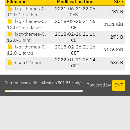
Filename
Modification time
Size
lxqt-themes-0.
2021-06-21 22:05
287 B
12.0-1-src.hint
CEST
lxqt-themes-0.
2018-02-26 21:16
3131 KiB
12.0-1-src.tar.xz
CET
lxqt-themes-0.
2018-02-26 21:16
273 B
12.0-1.hint
CET
lxqt-themes-0.
2018-02-26 21:16
3126 KiB
12.0-1.tar.xz
CET
2022-01-11 16:14
sha512.sum
636 B
CET
Current bandwidth utilization 801.83 Mbit/s
Powered by
SNT