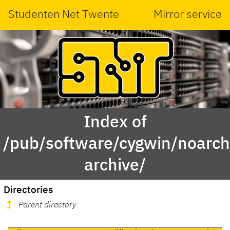
Studenten Net Twente
Mirror service
Index of
/pub/software/cygwin/noarch
archive/
Directories
Parent directory