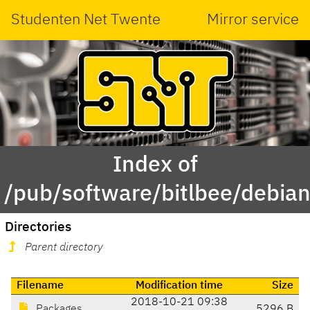
Studenten Net Twente
Mirror service
Index of
/pub/software/bitlbee/debia
Directories
Parent directory
Filename
Modification time
Size
2018-10-21 09:38
Packages
5296 B