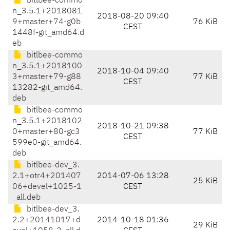
bitlbee-commo
n_3.5.1+2018081
2018-08-20 09:40
9+master+74-g0b
76 KiB
CEST
1448f-git_amd64.d
eb
bitlbee-commo
n_3.5.1+2018100
2018-10-04 09:40
3+master+79-g88
77 KiB
CEST
13282-git_amd64.
deb
bitlbee-commo
n_3.5.1+2018102
2018-10-21 09:38
0+master+80-gc3
77 KiB
CEST
599e0-git_amd64.
deb
bitlbee-dev_3.
2.1+otr4+201407
2014-07-06 13:28
25 KiB
06+devel+1025-1
CEST
_all.deb
bitlbee-dev_3.
2.2+20141017+d
2014-10-18 01:36
29 KiB