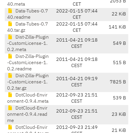
2053 B
40.meta
CET
Data-Tubes-0.7
2022-01-15 07:44
22 KiB
40.readme
CET
Data-Tubes-0.7
2022-01-15 07:44
141 KiB
40.tar.gz
CET
Dist-Zilla-Plugin
2011-04-21 09:18
-CustomLicense-1.
549 B
CEST
0.2.meta
Dist-Zilla-Plugin
2011-04-21 09:18
-CustomLicense-1.
515 B
CEST
0.2.readme
Dist-Zilla-Plugin
2011-04-21 09:19
-CustomLicense-1.
7825 B
CEST
0.2.tar.gz
DotCloud-Envir
2012-09-23 21:51
539 B
onment-0.9.4.meta
CEST
DotCloud-Envir
2012-09-23 21:51
onment-0.9.4.read
23 KiB
CEST
me
DotCloud-Envir
2012-09-23 21:49
21 KiB