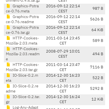
onment-0.9.4.tar.gz
CEST
Graphics-Potra
2016-09-12 22:14
987 B
ce-0.76.meta
CEST
Graphics-Potra
2016-09-12 22:14
5626 B
ce-0.76.readme
CEST
Graphics-Potra
2016-09-12 22:14
64 KiB
ce-0.76.tar.gz
CEST
HTTP-Cookies-
2011-03-14 23:45
589 B
Mozilla-2.03.meta
CET
HTTP-Cookies-
2008-07-29 10:01
Mozilla-2.03.readm
494 B
CEST
e
HTTP-Cookies-
2011-03-14 23:47
7116 B
Mozilla-2.03.tar.gz
CET
IO-Slice-0.2.m
2014-12-30 16:23
522 B
eta
CET
IO-Slice-0.2.re
2014-12-30 16:23
5292 B
adme
CET
IO-Slice-0.2.tar.
2014-12-30 16:24
12 KiB
gz
CET
Log-Any-Adapt