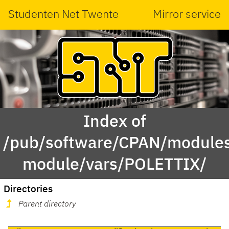
Studenten Net Twente
Mirror service
Index of
/pub/software/CPAN/modules
module/vars/POLETTIX/
Directories
Parent directory