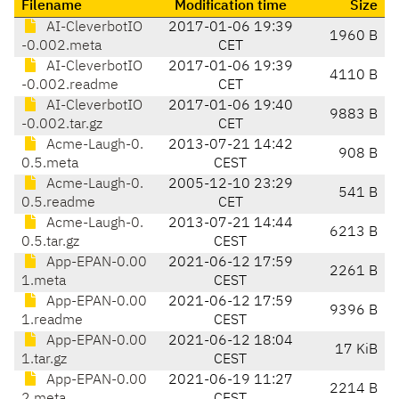
Filename
Modification time
Size
AI-CleverbotIO
2017-01-06 19:39
1960 B
-0.002.meta
CET
AI-CleverbotIO
2017-01-06 19:39
4110 B
-0.002.readme
CET
AI-CleverbotIO
2017-01-06 19:40
9883 B
-0.002.tar.gz
CET
Acme-Laugh-0.
2013-07-21 14:42
908 B
0.5.meta
CEST
Acme-Laugh-0.
2005-12-10 23:29
541 B
0.5.readme
CET
Acme-Laugh-0.
2013-07-21 14:44
6213 B
0.5.tar.gz
CEST
App-EPAN-0.00
2021-06-12 17:59
2261 B
1.meta
CEST
App-EPAN-0.00
2021-06-12 17:59
9396 B
1.readme
CEST
App-EPAN-0.00
2021-06-12 18:04
17 KiB
1.tar.gz
CEST
App-EPAN-0.00
2021-06-19 11:27
2214 B