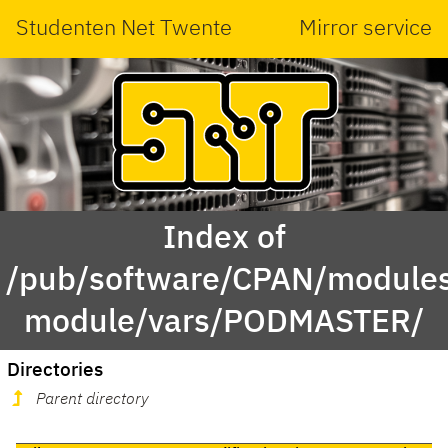
Studenten Net Twente
Mirror service
Index of
/pub/software/CPAN/modules
module/vars/PODMASTER/
Directories
Parent directory