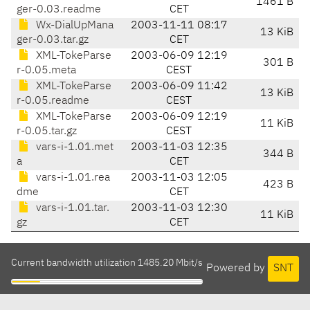
1461 B
ger-0.03.readme
CET
Wx-DialUpMana
2003-11-11 08:17
13 KiB
ger-0.03.tar.gz
CET
XML-TokeParse
2003-06-09 12:19
301 B
r-0.05.meta
CEST
XML-TokeParse
2003-06-09 11:42
13 KiB
r-0.05.readme
CEST
XML-TokeParse
2003-06-09 12:19
11 KiB
r-0.05.tar.gz
CEST
vars-i-1.01.met
2003-11-03 12:35
344 B
a
CET
vars-i-1.01.rea
2003-11-03 12:05
423 B
dme
CET
vars-i-1.01.tar.
2003-11-03 12:30
11 KiB
gz
CET
Current bandwidth utilization 1485.20 Mbit/s
Powered by
SNT