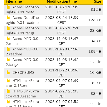
Filename
Modification time
Size
Acme-DeepTho
2003-08-24 13:39
312 B
ughts-0.01.meta
CEST
Acme-DeepTho
2003-08-24 13:39
1263 B
ughts-0.01.readme
CEST
Acme-DeepTho
2003-08-25 13:51
23 KiB
ughts-0.01.tar.gz
CEST
Acme-MJD-0.0
2003-11-03 13:47
348 B
2.meta
CET
Acme-MJD-0.0
2003-10-28 04:36
1394 B
2.readme
CET
Acme-MJD-0.0
2003-11-03 13:42
12 KiB
2.tar.gz
CET
2021-11-22 00:06
CHECKSUMS
10 KiB
CET
HTML-LinkExtra
2005-01-07 01:49
359 B
ctor-0.13.meta
CET
HTML-LinkExtra
2004-02-27 23:03
334 B
ctor-0.13.readme
CET
HTML-LinkExtra
2005-01-07 01:54
15 KiB