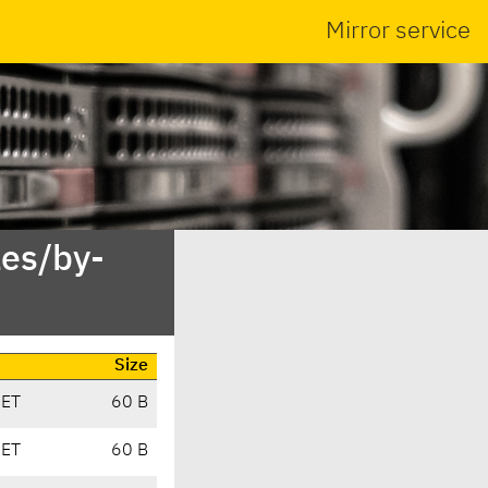
Mirror service
es/by-
Size
CET
60 B
CET
60 B