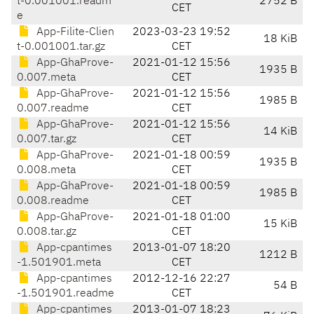
t-0.001001.readm
2752 B
CET
e
App-Filite-Clien
2023-03-23 19:52
18 KiB
t-0.001001.tar.gz
CET
App-GhaProve-
2021-01-12 15:56
1935 B
0.007.meta
CET
App-GhaProve-
2021-01-12 15:56
1985 B
0.007.readme
CET
App-GhaProve-
2021-01-12 15:56
14 KiB
0.007.tar.gz
CET
App-GhaProve-
2021-01-18 00:59
1935 B
0.008.meta
CET
App-GhaProve-
2021-01-18 00:59
1985 B
0.008.readme
CET
App-GhaProve-
2021-01-18 01:00
15 KiB
0.008.tar.gz
CET
App-cpantimes
2013-01-07 18:20
1212 B
-1.501901.meta
CET
App-cpantimes
2012-12-16 22:27
54 B
-1.501901.readme
CET
App-cpantimes
2013-01-07 18:23