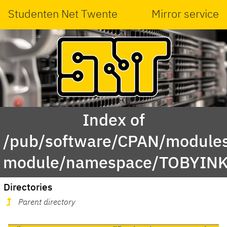
Studenten Net Twente
Mirror service
Index of
/pub/software/CPAN/modules
module/namespace/TOBYINK
Directories
Parent directory