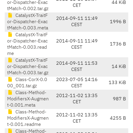
or-Dispatcher-Exac
44 KiB
CET
tMatch-0.002.tar.gz
CatalystX-TraitF
2014-09-11 11:49
or-Dispatcher-Exac
1996 B
CEST
tMatch-0.003.meta
CatalystX-TraitF
or-Dispatcher-Exac
2014-09-11 11:49
1736 B
tMatch-0.003.read
CEST
me
CatalystX-TraitF
2014-09-11 11:53
or-Dispatcher-Exac
14 KiB
CEST
tMatch-0.003.tar.gz
Class-CorX-0.0
2023-07-05 14:16
133 KiB
00_001.tar.gz
CEST
Class-Method-
2012-11-02 13:35
ModifiersX-Augmen
987 B
CET
t-0.001.meta
Class-Method-
2012-11-02 13:35
ModifiersX-Augmen
4255 B
CET
t-0.001.readme
Class-Method-