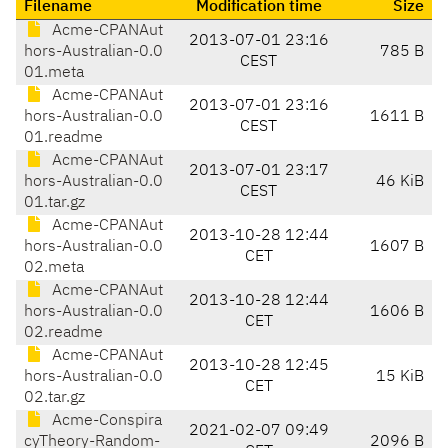
Filename
Modification time
Size
Acme-CPANAut
2013-07-01 23:16
hors-Australian-0.0
785 B
CEST
01.meta
Acme-CPANAut
2013-07-01 23:16
hors-Australian-0.0
1611 B
CEST
01.readme
Acme-CPANAut
2013-07-01 23:17
hors-Australian-0.0
46 KiB
CEST
01.tar.gz
Acme-CPANAut
2013-10-28 12:44
hors-Australian-0.0
1607 B
CET
02.meta
Acme-CPANAut
2013-10-28 12:44
hors-Australian-0.0
1606 B
CET
02.readme
Acme-CPANAut
2013-10-28 12:45
hors-Australian-0.0
15 KiB
CET
02.tar.gz
Acme-Conspira
2021-02-07 09:49
cyTheory-Random-
2096 B