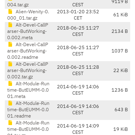
9119 B
004.tar.gz
CEST
Alien-Wenity-0.
2013-01-20 23:52
61 KiB
000_01.tar.gz
CET
Alt-Devel-CallP
2018-06-25 11:27
arser-ButWorking-
2134 B
CEST
0.002.meta
Alt-Devel-CallP
2018-06-25 11:27
arser-ButWorking-
1037 B
CEST
0.002.readme
Alt-Devel-CallP
2018-06-25 11:28
arser-ButWorking-
22 KiB
CEST
0.002.tar.gz
Alt-Module-Run
2014-06-19 14:06
time-ButEUMM-0.0
1236 B
CEST
01.meta
Alt-Module-Run
2014-06-19 14:06
time-ButEUMM-0.0
643 B
CEST
01.readme
Alt-Module-Run
2014-06-19 14:09
time-ButEUMM-0.0
19 KiB
CEST