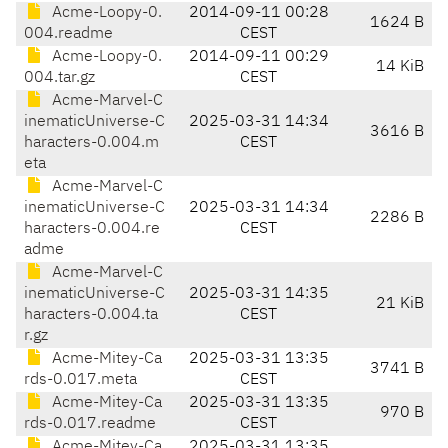
Acme-Loopy-0.
2014-09-11 00:28
1624 B
004.readme
CEST
Acme-Loopy-0.
2014-09-11 00:29
14 KiB
004.tar.gz
CEST
Acme-Marvel-C
inematicUniverse-C
2025-03-31 14:34
3616 B
haracters-0.004.m
CEST
eta
Acme-Marvel-C
inematicUniverse-C
2025-03-31 14:34
2286 B
haracters-0.004.re
CEST
adme
Acme-Marvel-C
inematicUniverse-C
2025-03-31 14:35
21 KiB
haracters-0.004.ta
CEST
r.gz
Acme-Mitey-Ca
2025-03-31 13:35
3741 B
rds-0.017.meta
CEST
Acme-Mitey-Ca
2025-03-31 13:35
970 B
rds-0.017.readme
CEST
Acme-Mitey-Ca
2025-03-31 13:35