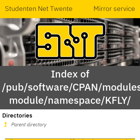
Studenten Net Twente
Mirror service
Index of
/pub/software/CPAN/modules
module/namespace/KFLY/
Directories
Parent directory