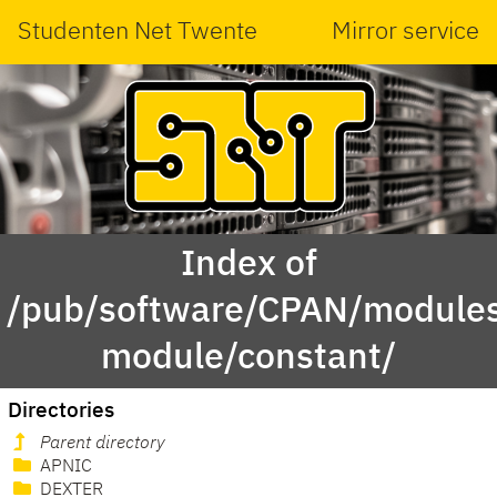
Studenten Net Twente
Mirror service
Index of
/pub/software/CPAN/modules
module/constant/
Directories
Parent directory
APNIC
DEXTER