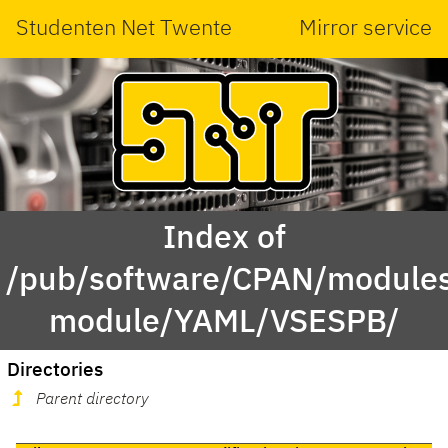
Studenten Net Twente
Mirror service
Index of
/pub/software/CPAN/modules
module/YAML/VSESPB/
Directories
Parent directory