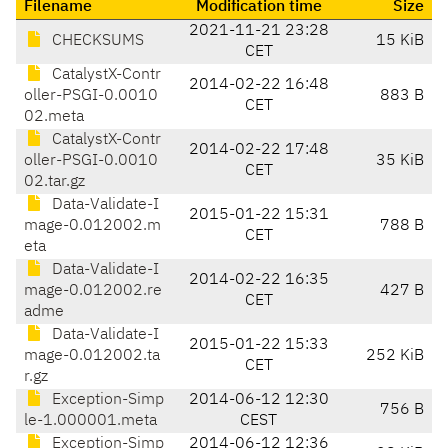
Filename
Modification time
Size
2021-11-21 23:28
CHECKSUMS
15 KiB
CET
CatalystX-Contr
2014-02-22 16:48
oller-PSGI-0.0010
883 B
CET
02.meta
CatalystX-Contr
2014-02-22 17:48
oller-PSGI-0.0010
35 KiB
CET
02.tar.gz
Data-Validate-I
2015-01-22 15:31
mage-0.012002.m
788 B
CET
eta
Data-Validate-I
2014-02-22 16:35
mage-0.012002.re
427 B
CET
adme
Data-Validate-I
2015-01-22 15:33
mage-0.012002.ta
252 KiB
CET
r.gz
Exception-Simp
2014-06-12 12:30
756 B
le-1.000001.meta
CEST
Exception-Simp
2014-06-12 12:36