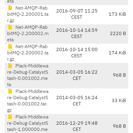
eta
Net-AMQP-Rab
2016-09-07 11:25
bitMQ-2.200001.ta
173 KiB
CEST
r.gz
Net-AMQP-Rab
2016-10-14 14:59
bitMQ-2.200002.m
2220 B
CEST
eta
Net-AMQP-Rab
2016-10-14 15:00
bitMQ-2.200002.ta
174 KiB
CEST
r.gz
Plack-Middlewa
re-Debug-CatalystS
2014-03-05 16:22
968 B
tash-0.001002.me
CET
ta
Plack-Middlewa
re-Debug-CatalystS
2014-03-05 16:24
33 KiB
tash-0.001002.tar.
CET
gz
Plack-Middlewa
re-Debug-CatalystS
2016-12-29 19:48
968 B
tash-1.000000.me
CET