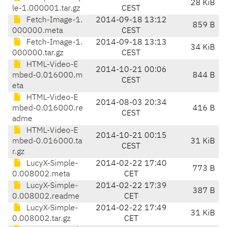
28 KiB
le-1.000001.tar.gz
CEST
Fetch-Image-1.
2014-09-18 13:12
859 B
000000.meta
CEST
Fetch-Image-1.
2014-09-18 13:13
34 KiB
000000.tar.gz
CEST
HTML-Video-E
2014-10-21 00:06
mbed-0.016000.m
844 B
CEST
eta
HTML-Video-E
2014-08-03 20:34
mbed-0.016000.re
416 B
CEST
adme
HTML-Video-E
2014-10-21 00:15
mbed-0.016000.ta
31 KiB
CEST
r.gz
LucyX-Simple-
2014-02-22 17:40
773 B
0.008002.meta
CET
LucyX-Simple-
2014-02-22 17:39
387 B
0.008002.readme
CET
LucyX-Simple-
2014-02-22 17:49
31 KiB
0.008002.tar.gz
CET