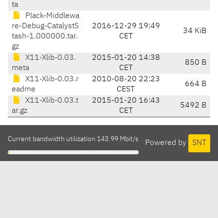
ta
Plack-Middlewa
re-Debug-CatalystS
2016-12-29 19:49
34 KiB
tash-1.000000.tar.
CET
gz
X11-Xlib-0.03.
2015-01-20 14:38
850 B
meta
CET
X11-Xlib-0.03.r
2010-08-20 22:23
664 B
eadme
CEST
X11-Xlib-0.03.t
2015-01-20 16:43
5492 B
ar.gz
CET
Current bandwidth utilization 143.99 Mbit/s
Powered by
SNT