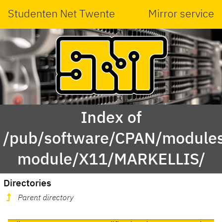
Studenten Net Twente
Mirror service
Index of
/pub/software/CPAN/modules
module/X11/MARKELLIS/
Directories
Parent directory