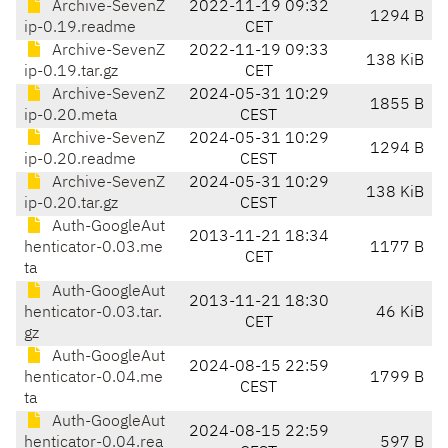
Archive-SevenZ
2022-11-19 09:32
1294 B
ip-0.19.readme
CET
Archive-SevenZ
2022-11-19 09:33
138 KiB
ip-0.19.tar.gz
CET
Archive-SevenZ
2024-05-31 10:29
1855 B
ip-0.20.meta
CEST
Archive-SevenZ
2024-05-31 10:29
1294 B
ip-0.20.readme
CEST
Archive-SevenZ
2024-05-31 10:29
138 KiB
ip-0.20.tar.gz
CEST
Auth-GoogleAut
2013-11-21 18:34
henticator-0.03.me
1177 B
CET
ta
Auth-GoogleAut
2013-11-21 18:30
henticator-0.03.tar.
46 KiB
CET
gz
Auth-GoogleAut
2024-08-15 22:59
henticator-0.04.me
1799 B
CEST
ta
Auth-GoogleAut
2024-08-15 22:59
henticator-0.04.rea
597 B