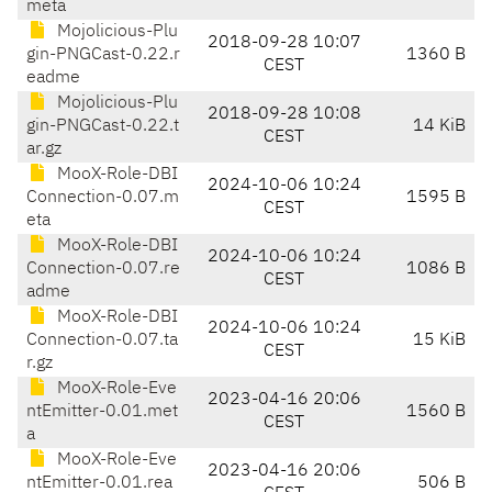
meta
Mojolicious-Plu
2018-09-28 10:07
gin-PNGCast-0.22.r
1360 B
CEST
eadme
Mojolicious-Plu
2018-09-28 10:08
gin-PNGCast-0.22.t
14 KiB
CEST
ar.gz
MooX-Role-DBI
2024-10-06 10:24
Connection-0.07.m
1595 B
CEST
eta
MooX-Role-DBI
2024-10-06 10:24
Connection-0.07.re
1086 B
CEST
adme
MooX-Role-DBI
2024-10-06 10:24
Connection-0.07.ta
15 KiB
CEST
r.gz
MooX-Role-Eve
2023-04-16 20:06
ntEmitter-0.01.met
1560 B
CEST
a
MooX-Role-Eve
2023-04-16 20:06
ntEmitter-0.01.rea
506 B