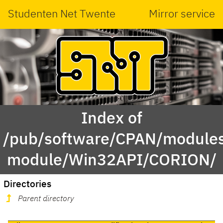
Studenten Net Twente
Mirror service
Index of
/pub/software/CPAN/modules
module/Win32API/CORION/
Directories
Parent directory