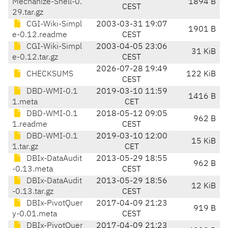
Mechanize-Shell-0.
1894 B
CEST
29.tar.gz
CGI-Wiki-Simpl
2003-03-31 19:07
1901 B
e-0.12.readme
CEST
CGI-Wiki-Simpl
2003-04-05 23:06
31 KiB
e-0.12.tar.gz
CEST
2026-07-28 19:49
CHECKSUMS
122 KiB
CEST
DBD-WMI-0.1
2019-03-10 11:59
1416 B
1.meta
CET
DBD-WMI-0.1
2018-05-12 09:05
962 B
1.readme
CEST
DBD-WMI-0.1
2019-03-10 12:00
15 KiB
1.tar.gz
CET
DBIx-DataAudit
2013-05-29 18:55
962 B
-0.13.meta
CEST
DBIx-DataAudit
2013-05-29 18:56
12 KiB
-0.13.tar.gz
CEST
DBIx-PivotQuer
2017-04-09 21:23
919 B
y-0.01.meta
CEST
DBIx-PivotQuer
2017-04-09 21:23