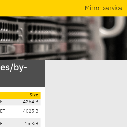
Mirror service
es/by-
Size
CET
4264 B
CET
4025 B
CET
15 KiB