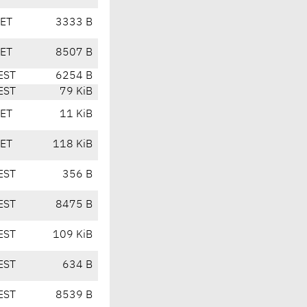
CET
3333 B
CET
8507 B
EST
6254 B
EST
79 KiB
CET
11 KiB
CET
118 KiB
EST
356 B
EST
8475 B
EST
109 KiB
EST
634 B
EST
8539 B