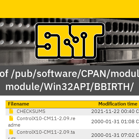
 of /pub/software/CPAN/modul
module/Win32API/BBIRTH/
Filename
Modification time
CHECKSUMS
2021-11-22 00:40 
ControlX10-CM11-2.09.re
2000-01-31 01:08 
adme
ControlX10-CM11-2.09.ta
2000-01-31 07:02 