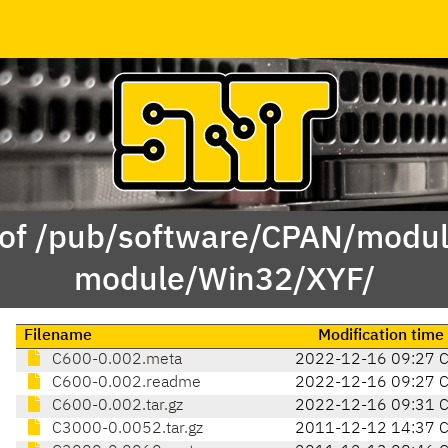
 of /pub/software/CPAN/modul
module/Win32/XYF/
Filename
Modification time
C600-0.002.meta
2022-12-16 09:27 
C600-0.002.readme
2022-12-16 09:27 
C600-0.002.tar.gz
2022-12-16 09:31 
C3000-0.0052.tar.gz
2011-12-12 14:37 