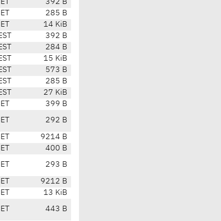
CET
392 B
CET
285 B
CET
14 KiB
EST
392 B
EST
284 B
EST
15 KiB
EST
573 B
EST
285 B
EST
27 KiB
CET
399 B
CET
292 B
CET
9214 B
CET
400 B
CET
293 B
CET
9212 B
CET
13 KiB
CET
443 B