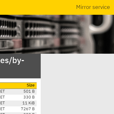
Mirror service
es/by-
Size
CET
501 B
CET
330 B
CET
11 KiB
CET
7267 B