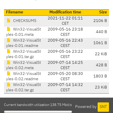
Filename
Modification time
Size
2021-11-22 01:11
CHECKSUMS
2106 B
CET
Win32-VisualSt
2009-05-16 23:18
440 B
yles-0.01.meta
CEST
Win32-VisualSt
2009-05-16 22:43
1061 B
yles-0.01.readme
CEST
Win32-VisualSt
2009-05-16 23:22
22 KiB
yles-0.01.tar.gz
CEST
Win32-VisualSt
2009-07-14 14:25
428 B
yles-0.02.meta
CEST
Win32-VisualSt
2009-05-20 08:30
1803 B
yles-0.02.readme
CEST
Win32-VisualSt
2009-07-14 14:32
23 KiB
yles-0.02.tar.gz
CEST
Current bandwidth utilization 138.75 Mbit/s
Powered by
SNT