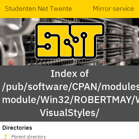
Studenten Net Twente
Mirror service
Index of
/pub/software/CPAN/modules
module/Win32/ROBERTMAY/
VisualStyles/
Directories
Parent directory