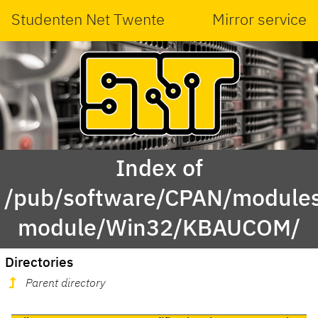
Studenten Net Twente
Mirror service
Index of
/pub/software/CPAN/modules
module/Win32/KBAUCOM/
Directories
Parent directory