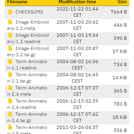
Filename
Modification time
Size
2021-11-22 01:44
CHECKSUMS
7664 B
CET
Image-Embroid
2007-11-03 20:42
446 B
ery-1.2.meta
CET
Image-Embroid
2007-11-03 19:34
590 B
ery-1.2.readme
CET
Image-Embroid
2007-11-03 20:47
17 KiB
ery-1.2.tar.gz
CET
Term-Animatio
2004-08-02 16:36
734 B
n-1.1.readme
CEST
Term-Animatio
2004-08-02 16:45
14 KiB
n-1.1.tar.gz
CEST
Term-Animatio
2006-12-17 07:37
365 B
n-2.4.meta
CET
Term-Animatio
2006-12-15 02:39
783 B
n-2.4.readme
CET
Term-Animatio
2006-12-17 07:42
18 KiB
n-2.4.tar.gz
CET
Term-Animatio
2011-03-26 04:37
556 B