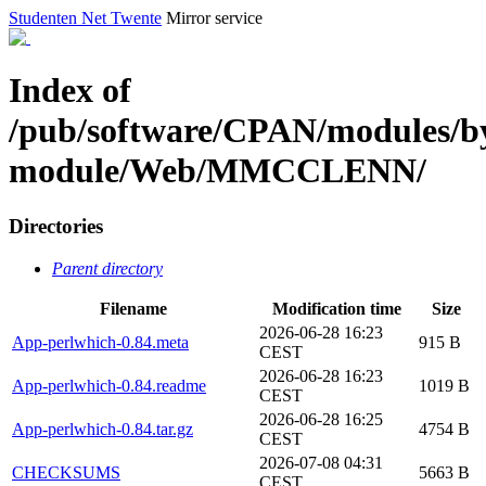
Studenten Net Twente
Mirror service
Index of
/pub/software/CPAN/modules/b
module/Web/MMCCLENN/
Directories
Parent directory
Filename
Modification time
Size
2026-06-28 16:23
App-perlwhich-0.84.meta
915 B
CEST
2026-06-28 16:23
App-perlwhich-0.84.readme
1019 B
CEST
2026-06-28 16:25
App-perlwhich-0.84.tar.gz
4754 B
CEST
2026-07-08 04:31
CHECKSUMS
5663 B
CEST