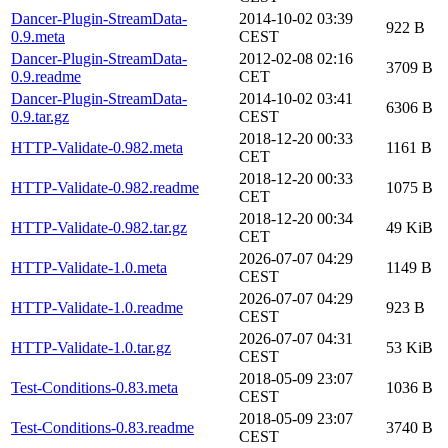
Dancer-Plugin-StreamData-
2014-10-02 03:39
922 B
0.9.meta
CEST
Dancer-Plugin-StreamData-
2012-02-08 02:16
3709 B
0.9.readme
CET
Dancer-Plugin-StreamData-
2014-10-02 03:41
6306 B
0.9.tar.gz
CEST
2018-12-20 00:33
HTTP-Validate-0.982.meta
1161 B
CET
2018-12-20 00:33
HTTP-Validate-0.982.readme
1075 B
CET
2018-12-20 00:34
HTTP-Validate-0.982.tar.gz
49 KiB
CET
2026-07-07 04:29
HTTP-Validate-1.0.meta
1149 B
CEST
2026-07-07 04:29
HTTP-Validate-1.0.readme
923 B
CEST
2026-07-07 04:31
HTTP-Validate-1.0.tar.gz
53 KiB
CEST
2018-05-09 23:07
Test-Conditions-0.83.meta
1036 B
CEST
2018-05-09 23:07
Test-Conditions-0.83.readme
3740 B
CEST