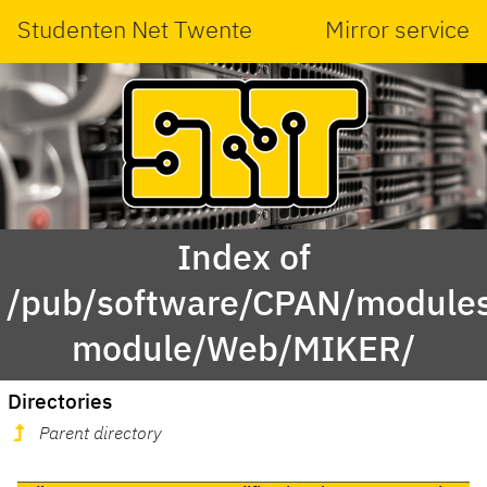
Studenten Net Twente
Mirror service
Index of
/pub/software/CPAN/modules
module/Web/MIKER/
Directories
Parent directory