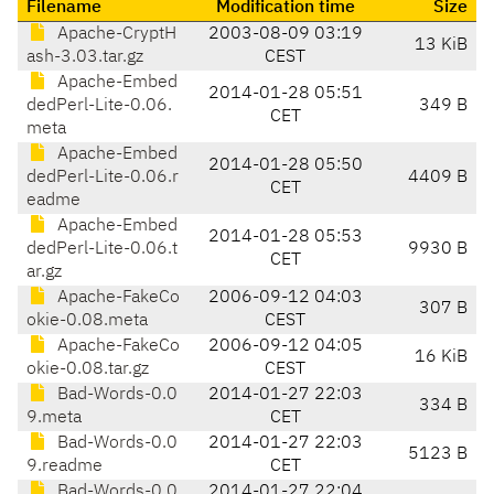
Filename
Modification time
Size
Apache-CryptH
2003-08-09 03:19
13 KiB
ash-3.03.tar.gz
CEST
Apache-Embed
2014-01-28 05:51
dedPerl-Lite-0.06.
349 B
CET
meta
Apache-Embed
2014-01-28 05:50
dedPerl-Lite-0.06.r
4409 B
CET
eadme
Apache-Embed
2014-01-28 05:53
dedPerl-Lite-0.06.t
9930 B
CET
ar.gz
Apache-FakeCo
2006-09-12 04:03
307 B
okie-0.08.meta
CEST
Apache-FakeCo
2006-09-12 04:05
16 KiB
okie-0.08.tar.gz
CEST
Bad-Words-0.0
2014-01-27 22:03
334 B
9.meta
CET
Bad-Words-0.0
2014-01-27 22:03
5123 B
9.readme
CET
Bad-Words-0.0
2014-01-27 22:04