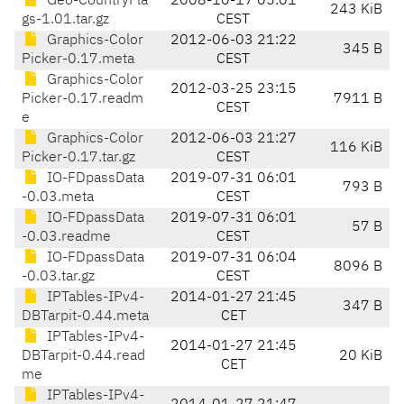
Geo-CountryFla
2008-10-17 05:01
243 KiB
gs-1.01.tar.gz
CEST
Graphics-Color
2012-06-03 21:22
345 B
Picker-0.17.meta
CEST
Graphics-Color
2012-03-25 23:15
Picker-0.17.readm
7911 B
CEST
e
Graphics-Color
2012-06-03 21:27
116 KiB
Picker-0.17.tar.gz
CEST
IO-FDpassData
2019-07-31 06:01
793 B
-0.03.meta
CEST
IO-FDpassData
2019-07-31 06:01
57 B
-0.03.readme
CEST
IO-FDpassData
2019-07-31 06:04
8096 B
-0.03.tar.gz
CEST
IPTables-IPv4-
2014-01-27 21:45
347 B
DBTarpit-0.44.meta
CET
IPTables-IPv4-
2014-01-27 21:45
DBTarpit-0.44.read
20 KiB
CET
me
IPTables-IPv4-