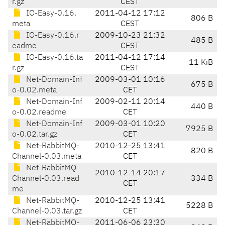
r.gz
CEST
IO-Easy-0.16.
2011-04-12 17:12
806 B
meta
CEST
IO-Easy-0.16.r
2009-10-23 21:32
485 B
eadme
CEST
IO-Easy-0.16.ta
2011-04-12 17:14
11 KiB
r.gz
CEST
Net-Domain-Inf
2009-03-01 10:16
675 B
o-0.02.meta
CET
Net-Domain-Inf
2009-02-11 20:14
440 B
o-0.02.readme
CET
Net-Domain-Inf
2009-03-01 10:20
7925 B
o-0.02.tar.gz
CET
Net-RabbitMQ-
2010-12-25 13:41
820 B
Channel-0.03.meta
CET
Net-RabbitMQ-
2010-12-14 20:17
Channel-0.03.read
334 B
CET
me
Net-RabbitMQ-
2010-12-25 13:41
5228 B
Channel-0.03.tar.gz
CET
Net-RabbitMQ-
2011-06-06 23:30