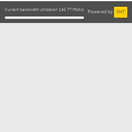
Current bandwidth utilization 146.77 Mbit/s
Powered by
SNT