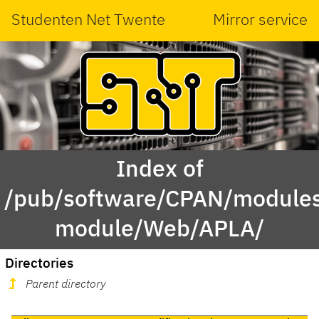
Studenten Net Twente
Mirror service
Index of
/pub/software/CPAN/modules
module/Web/APLA/
Directories
Parent directory