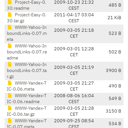
Project-Easy-0.
2009-10-23 21:32
485 B
30.readme
CEST
Project-Easy-0.
2011-04-17 03:04
21 KiB
30.tar.gz
CEST
WWW-Yahoo-In
2009-03-05 21:18
boundLinks-0.07.m
523 B
CET
eta
WWW-Yahoo-In
2009-03-01 12:28
boundLinks-0.07.re
502 B
CET
adme
WWW-Yahoo-In
2009-03-05 21:19
boundLinks-0.07.ta
3900 B
CET
r.gz
WWW-Yandex-T
2009-03-05 21:27
490 B
IC-0.06.meta
CET
WWW-Yandex-T
2008-08-06 16:04
549 B
IC-0.06.readme
CEST
WWW-Yandex-T
2009-03-05 21:28
3150 B
IC-0.06.tar.gz
CET
WWW-Yandex-T
2009-09-25 08:54
534 B
IC-0.07.meta
CEST