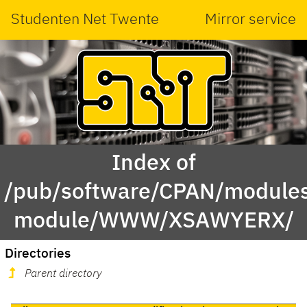
Studenten Net Twente
Mirror service
Index of
/pub/software/CPAN/modules
module/WWW/XSAWYERX/
Directories
Parent directory