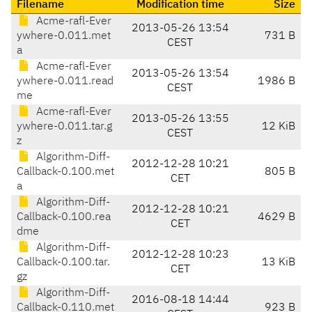
Filename
Modification time
Size
Acme-rafl-Ever
2013-05-26 13:54
ywhere-0.011.met
731 B
CEST
a
Acme-rafl-Ever
2013-05-26 13:54
ywhere-0.011.read
1986 B
CEST
me
Acme-rafl-Ever
2013-05-26 13:55
ywhere-0.011.tar.g
12 KiB
CEST
z
Algorithm-Diff-
2012-12-28 10:21
Callback-0.100.met
805 B
CET
a
Algorithm-Diff-
2012-12-28 10:21
Callback-0.100.rea
4629 B
CET
dme
Algorithm-Diff-
2012-12-28 10:23
Callback-0.100.tar.
13 KiB
CET
gz
Algorithm-Diff-
2016-08-18 14:44
Callback-0.110.met
923 B