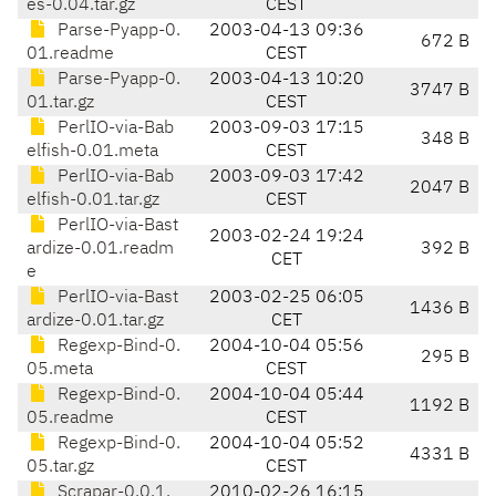
es-0.04.tar.gz
CEST
Parse-Pyapp-0.
2003-04-13 09:36
672 B
01.readme
CEST
Parse-Pyapp-0.
2003-04-13 10:20
3747 B
01.tar.gz
CEST
PerlIO-via-Bab
2003-09-03 17:15
348 B
elfish-0.01.meta
CEST
PerlIO-via-Bab
2003-09-03 17:42
2047 B
elfish-0.01.tar.gz
CEST
PerlIO-via-Bast
2003-02-24 19:24
ardize-0.01.readm
392 B
CET
e
PerlIO-via-Bast
2003-02-25 06:05
1436 B
ardize-0.01.tar.gz
CET
Regexp-Bind-0.
2004-10-04 05:56
295 B
05.meta
CEST
Regexp-Bind-0.
2004-10-04 05:44
1192 B
05.readme
CEST
Regexp-Bind-0.
2004-10-04 05:52
4331 B
05.tar.gz
CEST
Scrapar-0.0.1.
2010-02-26 16:15