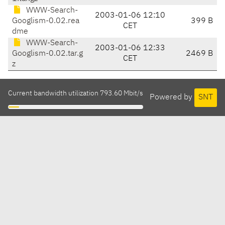
WWW-Search-
2003-01-06 12:10
Googlism-0.02.rea
399 B
CET
dme
WWW-Search-
2003-01-06 12:33
Googlism-0.02.tar.g
2469 B
CET
z
Current bandwidth utilization 793.60 Mbit/s
Powered by
SNT