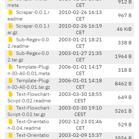
912 B
meta
CET
Scrapar-0.0.1.r
2010-02-26 16:13
967 B
eadme
CET
Scrapar-0.0.1.t
2010-02-26 16:19
46 KiB
ar.gz
CET
Sub-Regex-0.0
2003-01-21 18:21
338 B
2.readme
CET
Sub-Regex-0.0
2003-01-27 21:35
1964 B
2.tar.gz
CET
Template-Plugi
2006-01-01 14:17
318 B
n-IO-All-0.01.meta
CET
Template-Plugi
2006-01-01 14:18
8462 B
n-IO-All-0.01.tar.gz
CET
Text-Flowchart-
2003-03-30 18:55
649 B
Script-0.02.readme
CEST
Text-Flowchart-
2003-03-30 19:10
5261 B
Script-0.02.tar.gz
CEST
Text-Orientatio
2002-12-23 01:46
529 B
n-0.04.readme
CET
Text-Orientatio
2003-02-09 15:37
3556 B