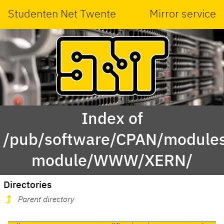
Studenten Net Twente
Mirror service
Index of
/pub/software/CPAN/modules
module/WWW/XERN/
Directories
Parent directory