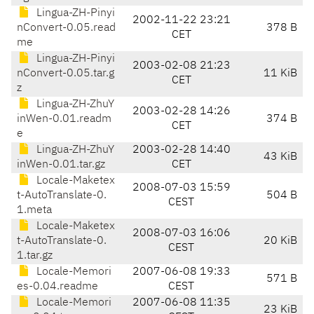
Lingua-ZH-Pinyi
2002-11-22 23:21
nConvert-0.05.read
378 B
CET
me
Lingua-ZH-Pinyi
2003-02-08 21:23
nConvert-0.05.tar.g
11 KiB
CET
z
Lingua-ZH-ZhuY
2003-02-28 14:26
inWen-0.01.readm
374 B
CET
e
Lingua-ZH-ZhuY
2003-02-28 14:40
43 KiB
inWen-0.01.tar.gz
CET
Locale-Maketex
2008-07-03 15:59
t-AutoTranslate-0.
504 B
CEST
1.meta
Locale-Maketex
2008-07-03 16:06
t-AutoTranslate-0.
20 KiB
CEST
1.tar.gz
Locale-Memori
2007-06-08 19:33
571 B
es-0.04.readme
CEST
Locale-Memori
2007-06-08 11:35
23 KiB