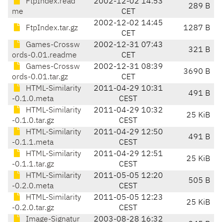
FtpIndex.read
2002-12-02 14:53
289 B
me
CET
2002-12-02 14:45
FtpIndex.tar.gz
1287 B
CET
Games-Crossw
2002-12-31 07:43
321 B
ords-0.01.readme
CET
Games-Crossw
2002-12-31 08:39
3690 B
ords-0.01.tar.gz
CET
HTML-Similarity
2011-04-29 10:31
491 B
-0.1.0.meta
CEST
HTML-Similarity
2011-04-29 10:32
25 KiB
-0.1.0.tar.gz
CEST
HTML-Similarity
2011-04-29 12:50
491 B
-0.1.1.meta
CEST
HTML-Similarity
2011-04-29 12:51
25 KiB
-0.1.1.tar.gz
CEST
HTML-Similarity
2011-05-05 12:20
505 B
-0.2.0.meta
CEST
HTML-Similarity
2011-05-05 12:23
25 KiB
-0.2.0.tar.gz
CEST
Image-Signatur
2003-08-28 16:32