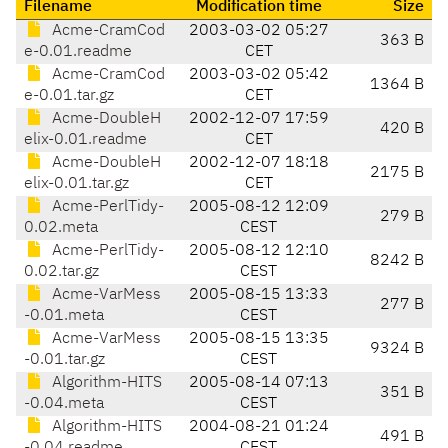
Filename
Modification time
Size
Acme-CramCod
2003-03-02 05:27
363 B
e-0.01.readme
CET
Acme-CramCod
2003-03-02 05:42
1364 B
e-0.01.tar.gz
CET
Acme-DoubleH
2002-12-07 17:59
420 B
elix-0.01.readme
CET
Acme-DoubleH
2002-12-07 18:18
2175 B
elix-0.01.tar.gz
CET
Acme-PerlTidy-
2005-08-12 12:09
279 B
0.02.meta
CEST
Acme-PerlTidy-
2005-08-12 12:10
8242 B
0.02.tar.gz
CEST
Acme-VarMess
2005-08-15 13:33
277 B
-0.01.meta
CEST
Acme-VarMess
2005-08-15 13:35
9324 B
-0.01.tar.gz
CEST
Algorithm-HITS
2005-08-14 07:13
351 B
-0.04.meta
CEST
Algorithm-HITS
2004-08-21 01:24
491 B