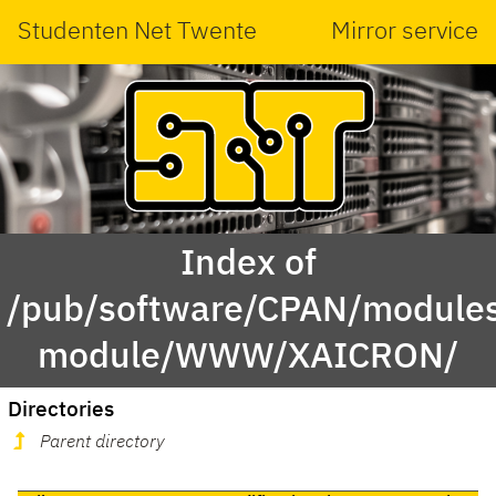
Studenten Net Twente
Mirror service
Index of
/pub/software/CPAN/modules
module/WWW/XAICRON/
Directories
Parent directory