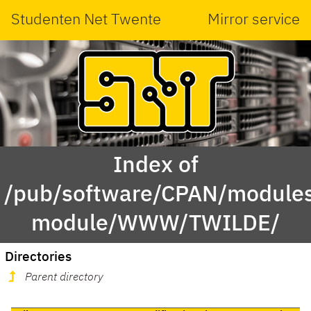
Studenten Net Twente
Mirror service
Index of
/pub/software/CPAN/modules
module/WWW/TWILDE/
Directories
Parent directory