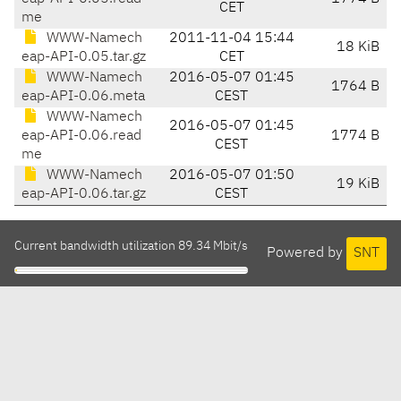
CET
me
WWW-Namech
2011-11-04 15:44
18 KiB
eap-API-0.05.tar.gz
CET
WWW-Namech
2016-05-07 01:45
1764 B
eap-API-0.06.meta
CEST
WWW-Namech
2016-05-07 01:45
eap-API-0.06.read
1774 B
CEST
me
WWW-Namech
2016-05-07 01:50
19 KiB
eap-API-0.06.tar.gz
CEST
Current bandwidth utilization 89.34 Mbit/s
Powered by
SNT