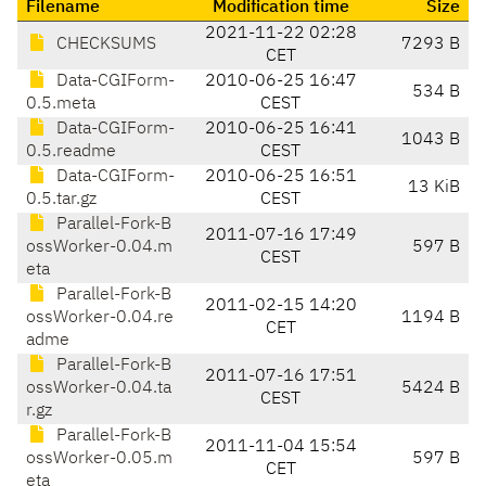
Filename
Modification time
Size
2021-11-22 02:28
CHECKSUMS
7293 B
CET
Data-CGIForm-
2010-06-25 16:47
534 B
0.5.meta
CEST
Data-CGIForm-
2010-06-25 16:41
1043 B
0.5.readme
CEST
Data-CGIForm-
2010-06-25 16:51
13 KiB
0.5.tar.gz
CEST
Parallel-Fork-B
2011-07-16 17:49
ossWorker-0.04.m
597 B
CEST
eta
Parallel-Fork-B
2011-02-15 14:20
ossWorker-0.04.re
1194 B
CET
adme
Parallel-Fork-B
2011-07-16 17:51
ossWorker-0.04.ta
5424 B
CEST
r.gz
Parallel-Fork-B
2011-11-04 15:54
ossWorker-0.05.m
597 B
CET
eta