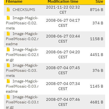
Filename
Modification time
Size
2021-11-22 02:32
CHECKSUMS
8716 B
CET
Image-Magick-
2008-06-27 04:17
PixelMosaic-0.02.
374 B
CEST
meta
Image-Magick-
2008-06-27 03:44
PixelMosaic-0.02.r
1158 B
CEST
eadme
Image-Magick-
2008-06-27 04:20
PixelMosaic-0.02.t
4451 B
CEST
ar.gz
Image-Magick-
2008-07-04 07:45
PixelMosaic-0.03.
376 B
CEST
meta
Image-Magick-
2008-07-04 07:34
PixelMosaic-0.03.r
1145 B
CEST
eadme
Image-Magick-
2008-07-04 07:46
PixelMosaic-0.03.t
4681 B
CEST
ar.gz