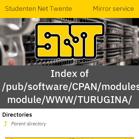
Studenten Net Twente
Mirror service
Index of
/pub/software/CPAN/modules
module/WWW/TURUGINA/
Directories
Parent directory