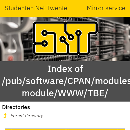
Studenten Net Twente
Mirror service
Index of
/pub/software/CPAN/modules
module/WWW/TBE/
Directories
Parent directory