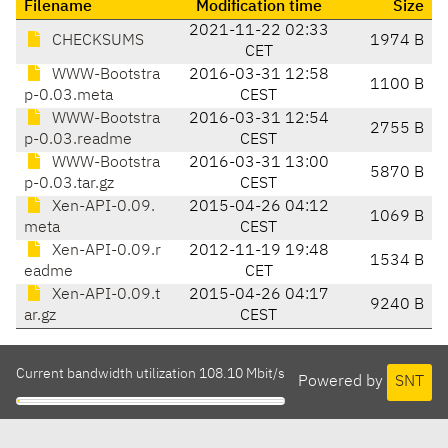
Filename
Modification time
Size
2021-11-22 02:33
CHECKSUMS
1974 B
CET
WWW-Bootstra
2016-03-31 12:58
1100 B
p-0.03.meta
CEST
WWW-Bootstra
2016-03-31 12:54
2755 B
p-0.03.readme
CEST
WWW-Bootstra
2016-03-31 13:00
5870 B
p-0.03.tar.gz
CEST
Xen-API-0.09.
2015-04-26 04:12
1069 B
meta
CEST
Xen-API-0.09.r
2012-11-19 19:48
1534 B
eadme
CET
Xen-API-0.09.t
2015-04-26 04:17
9240 B
ar.gz
CEST
Current bandwidth utilization 108.10 Mbit/s
Powered by
SNT