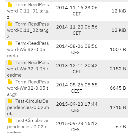
Term-ReadPass
2014-11-16 23:06
word-0.11_01.tar.g
12 KiB
CET
z
Term-ReadPass
2014-11-20 06:56
word-0.11_02.tar.g
12 KiB
CET
z
Term-ReadPass
2014-08-26 08:56
word-Win32-0.05.
1007 B
CEST
meta
Term-ReadPass
2013-12-11 20:42
word-Win32-0.05.r
2182 B
CET
eadme
Term-ReadPass
2014-08-26 08:58
word-Win32-0.05.t
6645 B
CEST
ar.gz
Test-CircularDe
2015-09-23 17:44
pendencies-0.02.m
1715 B
CEST
eta
Test-CircularDe
2015-09-23 16:12
pendencies-0.02.r
67 B
CEST