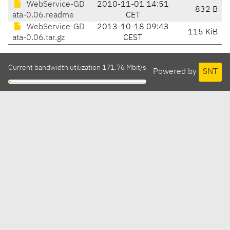
WebService-GD
2010-11-01 14:51
832 B
ata-0.06.readme
CET
WebService-GD
2013-10-18 09:43
115 KiB
ata-0.06.tar.gz
CEST
Current bandwidth utilization 171.76 Mbit/s
Powered by
SNT