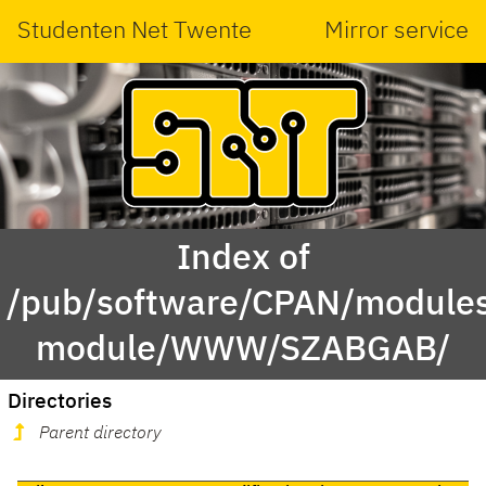
Studenten Net Twente
Mirror service
Index of
/pub/software/CPAN/modules
module/WWW/SZABGAB/
Directories
Parent directory