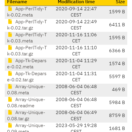
Filename
Modification time
Size
App-PerlTidy-T
2020-09-14 22:47
1599 B
k-0.02.meta
CEST
App-PerlTidy-T
2020-09-14 22:49
6411 B
k-0.02.tar.gz
CEST
App-PerlTidy-T
2020-11-16 11:06
1595 B
k-0.03.meta
CET
App-PerlTidy-T
2020-11-16 11:10
6366 B
k-0.03.tar.gz
CET
App-Tk-Depars
2020-11-04 11:29
1574 B
e-0.02.meta
CET
App-Tk-Depars
2020-11-04 11:31
5597 B
e-0.02.tar.gz
CET
Array-Unique-
2008-06-04 06:48
469 B
0.08.meta
CEST
Array-Unique-
2008-06-04 06:48
5984 B
0.08.readme
CEST
Array-Unique-
2008-06-04 06:49
8759 B
0.08.tar.gz
CEST
Array-Unique-
2023-05-29 19:28
1681 B