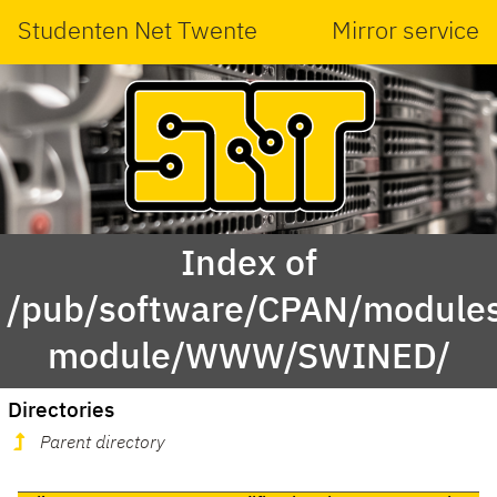
Studenten Net Twente
Mirror service
Index of
/pub/software/CPAN/modules
module/WWW/SWINED/
Directories
Parent directory