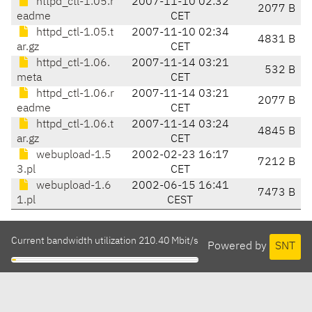
httpd_ctl-1.05.r
2007-11-10 02:32
2077 B
eadme
CET
httpd_ctl-1.05.t
2007-11-10 02:34
4831 B
ar.gz
CET
httpd_ctl-1.06.
2007-11-14 03:21
532 B
meta
CET
httpd_ctl-1.06.r
2007-11-14 03:21
2077 B
eadme
CET
httpd_ctl-1.06.t
2007-11-14 03:24
4845 B
ar.gz
CET
webupload-1.5
2002-02-23 16:17
7212 B
3.pl
CET
webupload-1.6
2002-06-15 16:41
7473 B
1.pl
CEST
Current bandwidth utilization 210.40 Mbit/s
Powered by
SNT