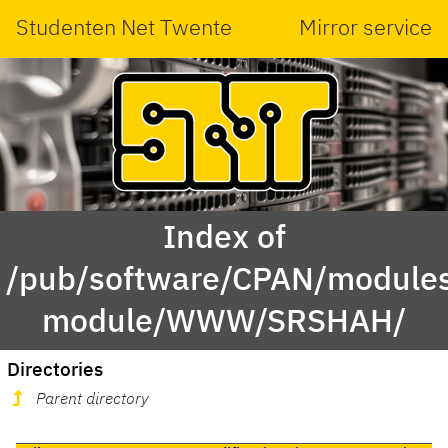
Studenten Net Twente
Mirror service
Index of
/pub/software/CPAN/modules
module/WWW/SRSHAH/
Directories
Parent directory