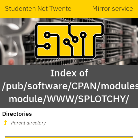
Studenten Net Twente
Mirror service
Index of
/pub/software/CPAN/modules
module/WWW/SPLOTCHY/
Directories
Parent directory