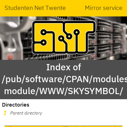
Studenten Net Twente
Mirror service
Index of
/pub/software/CPAN/modules
module/WWW/SKYSYMBOL/
Directories
Parent directory