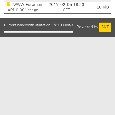
WWW-Foreman
2017-02-05 18:23
10 KiB
-API-0.001.tar.gz
CET
Current bandwidth utilization 178.01 Mbit/s
Powered by
SNT