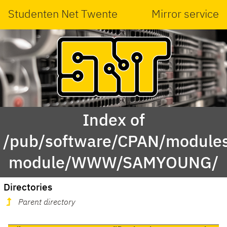
Studenten Net Twente
Mirror service
Index of
/pub/software/CPAN/modules
module/WWW/SAMYOUNG/
Directories
Parent directory