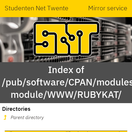
Studenten Net Twente
Mirror service
Index of
/pub/software/CPAN/modules
module/WWW/RUBYKAT/
Directories
Parent directory