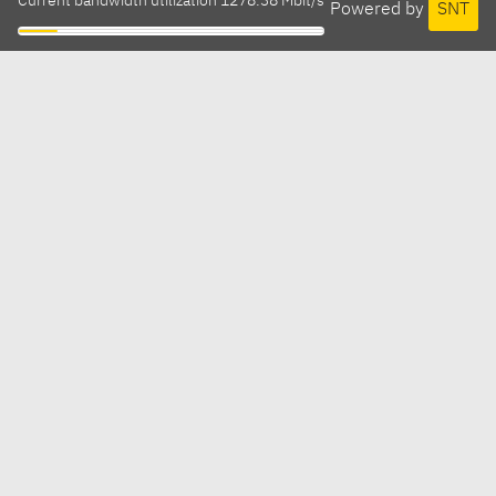
Current bandwidth utilization 1278.38 Mbit/s
Powered by
SNT