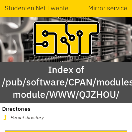
Studenten Net Twente
Mirror service
Index of
/pub/software/CPAN/modules
module/WWW/QJZHOU/
Directories
Parent directory