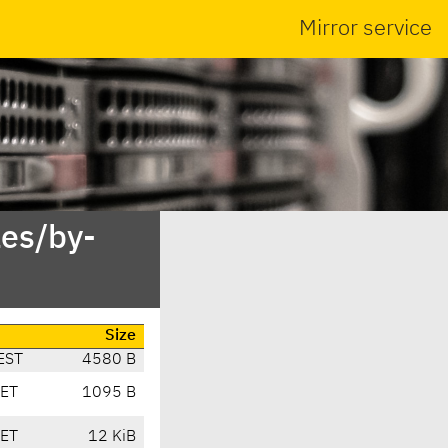
Mirror service
es/by-
Size
EST
4580 B
CET
1095 B
CET
12 KiB