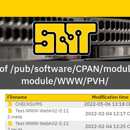
 of /pub/software/CPAN/modul
module/WWW/PVH/
Filename
Modification time
CHECKSUMS
2022-05-06 13:18 C
Test-WWW-WebKit2-0.11
2022-02-04 12:17 
2.meta
Test-WWW-WebKit2-0.11
2022-02-04 12:25 