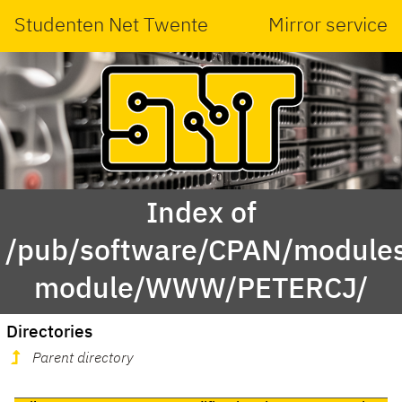
Studenten Net Twente
Mirror service
Index of
/pub/software/CPAN/modules
module/WWW/PETERCJ/
Directories
Parent directory