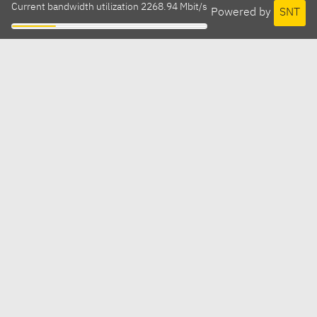
Current bandwidth utilization 2268.94 Mbit/s
Powered by
SNT