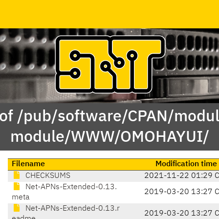
 of /pub/software/CPAN/modul
module/WWW/OMOHAYUI/
Filename
Modification time
CHECKSUMS
2021-11-22 01:29 
Net-APNs-Extended-0.13.
2019-03-20 13:27 
meta
Net-APNs-Extended-0.13.r
2019-03-20 13:27 