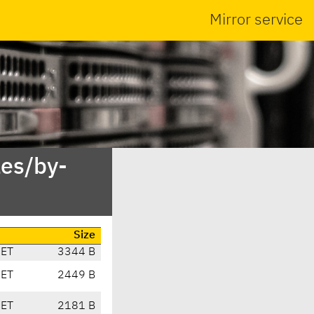
Mirror service
es/by-
Size
CET
3344 B
CET
2449 B
CET
2181 B