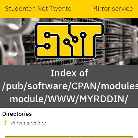
Studenten Net Twente
Mirror service
Index of
/pub/software/CPAN/modules
module/WWW/MYRDDIN/
Directories
Parent directory